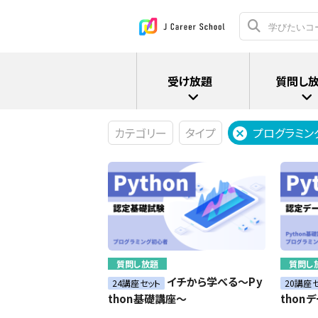
受け放題
質問し
カテゴリー
タイプ
プログラミン
質問し放題
質問し
イチから学べる～Py
24講座セット
20講座
thon基礎講座～
thon