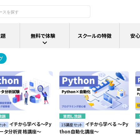
放題
無料で体験
スクールの特徴
安心
グ
放題
質問し放題
イチから学べる～Py
イチから学べる ～Py
セット
15講座セット
データ分析資格講座～
thon自動化講座～
期