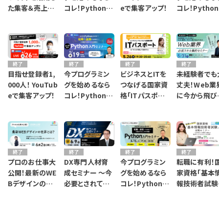
た集客＆売上UP
コレ！Python入
eで集客アップ！
コレ！Pytho
セミナー
門セミナー
門セミナー
終了
終了
終了
終了
目指せ登録者1,
今プログラミン
ビジネスとITを
未経験者でも
000人！ YouTub
グを始めるなら
つなげる国家資
丈夫！Web業
eで集客アップ！
コレ！Python入
格「ITパスポー
に今から飛び
門セミナー
ト」をすきま時間
む為の必須ス
で取得！
ル集約セミナ
終了
終了
終了
終了
プロのお仕事大
DX専門人材育
今プログラミン
転職に有利！
公開！最新のWE
成セミナー 〜今
グを始めるなら
家資格「基本
Bデザインの世
必要とされてい
コレ！Python入
報技術者試験
界とは？
るDX人材とは〜
門セミナー
攻略セミナー