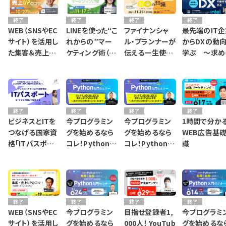
終了
終了
終了
終了
WEB（SNSやEC
LINEを使った“こ
ファイナンシャ
最先端のIT企
サイト）を活用し
れからの”マー
ル・プランナーが
からDXの動
た集客＆売上UP
ケティング術（※
伝える一生使え
学ぶ 〜求め
セミナー（※Zoo
Zoom開催）
るお金の知識
れるデジタル
m開催）
（※Zoom）
材、スキル〜
終了
終了
終了
終了
ビジネスとITを
今プログラミン
今プログラミン
1時間で分かる
つなげる国家資
グを始めるなら
グを始めるなら
WEB広告基
格「ITパスポー
コレ！Python入
コレ！Python入
識
ト」をすきま時間
門セミナー
門セミナー
で取得！
終了
終了
終了
終了
WEB（SNSやEC
今プログラミン
目指せ登録者1,
今プログラミ
サイト）を活用し
グを始めるなら
000人！ YouTub
グを始めるな