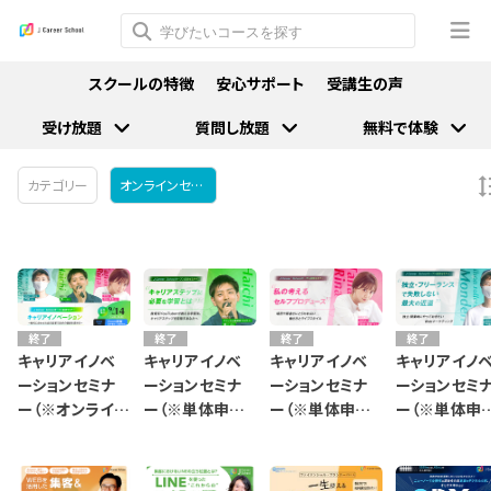
スクールの特徴
安心サポート
受講生の声
受け放題
質問し放題
無料で体験
カテゴリー
オンラインセミナー(ZOOM開催)
終了
終了
終了
終了
キャリアイノベ
キャリアイノベ
キャリアイノベ
キャリアイノ
ーションセミナ
ーションセミナ
ーションセミナ
ーションセミ
ー（※オンライン
ー（※単体申込
ー（※単体申込
ー（※単体申
／Zoom開催）
／葉一さん）Zoo
／田中里奈さ
／門傳さん）Z
m開催
ん）Zoom開催
m開催