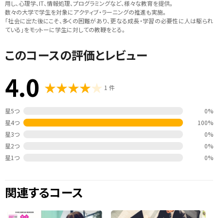
用し、心理学、IT、情報処理、プログラミングなど、様々な教育を提供。
数々の大学で学生を対象にアクティブ・ラーニングの推進も実施。
「社会に出た後にこそ、多くの困難があり、更なる成長・学習の必要性に人は駆られ
ている」をモットーに学生に対しての教鞭をとる。
このコースの評価とレビュー
4.0
1 件
星5つ
0%
星4つ
100%
星3つ
0%
星2つ
0%
星1つ
0%
関連するコース