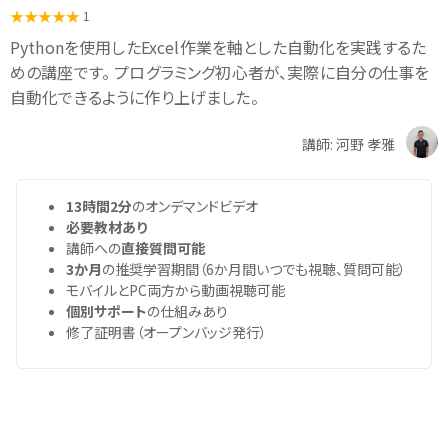
1
Pythonを使用したExcel作業を軸とした自動化を実践するた
めの講座です。 プログラミング初心者が、実際に自分の仕事を
自動化できるように作り上げました。
講師: 河野 孝雅
13時間2分
のオンデマンドビデオ
必要教材あり
講師への
直接質問可能
3か月
の推奨学習期間（6か月間いつでも視聴、質問可能）
モバイルとPC両方から動画視聴可能
個別サポート
の仕組みあり
修了証明書（オープンバッジ発行）