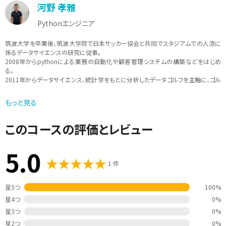
河野 孝雅
Pythonエンジニア
筑波大学を卒業後、筑波大学院で日本サッカー協会と共同でスタジアムでの人流に
係るデータサイエンスの研究に従事。
2008年からpythonによる業務の自動化や顧客管理システムの構築などをはじめ
る。
2011年からデータサイエンス、統計学をもとに分析したデータゴルフを主軸に、ゴル
フティーチングを行う会社を設立。
データをもとにしたスポーツのティーチングを行いながら、現在は、pythonを中心
もっと見る
に、「実際に現場で使えるような学びを提供」をモットーに講師活動も行っている。
このコースの評価とレビュー
5.0
1 件
星5つ
100%
星4つ
0%
星3つ
0%
星2つ
0%