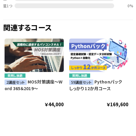
星1つ
0%
関連するコース
質問し放題
質問し放題
MOS対策講座～W
Pythonパック
2講座セット
59講座セット
ord 365＆2019～
しっかり 12か月コース
￥44,000
￥169,600