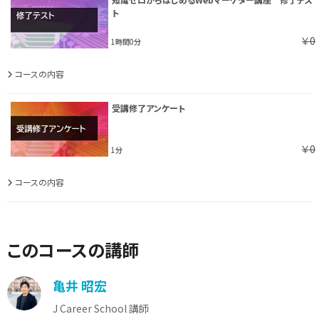
ト
￥0
1時間0分
コースの内容
受講修了アンケート
￥0
1分
コースの内容
このコースの講師
亀井 昭宏
J Career School 講師