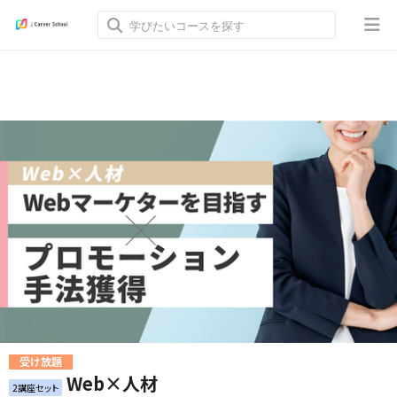
受け放題
Web×人材
2講座セット