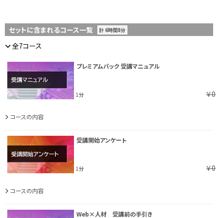
セットに含まれるコース一覧
計 6時間8分
全7コース
プレミアムパック 受講マニュアル
￥0
1分
コースの内容
受講開始アンケート
￥0
1分
コースの内容
Web×人材 受講前の手引き