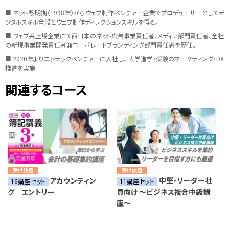
■ ネット黎明期（1998年）からウェブ制作ベンチャー企業でプロデューサーとしてデ
ジタルスキル全般とウェブ制作ディレクションスキルを得る。
■ ウェブ系上場企業にて西日本のネット広告事業責任者、メディア部門責任者、全社
の新規事業開発責任者兼コーポレートブランディング部門責任者を歴任。
​■ 2020年よりエドテックベンチャーに入社し、 大学進学・受験のマーケティング・DX
推進を実施
関連するコース
受け放題
受け放題
アカウンティン
中堅・リーダー社
16講座セット
11講座セット
グ エントリー
員向け ～ビジネス複合中級講
座～