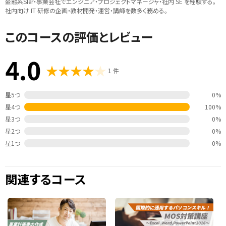
金融系SIer・事業会社でエンジニア・プロジェクトマネージャ・社内 SE を経験する。
社内向け IT 研修の企画・教材開発・運営・講師を数多く務める。
このコースの評価とレビュー
4.0
1 件
星5つ
0%
星4つ
100%
星3つ
0%
星2つ
0%
星1つ
0%
関連するコース