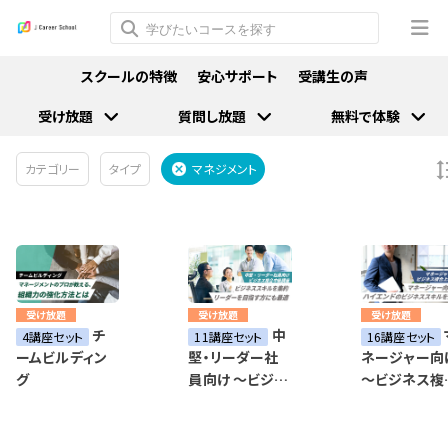
スクールの特徴
安心サポート
受講生の声
受け放題
質問し放題
無料で体験
カテゴリー
タイプ
マネジメント
受け放題
受け放題
受け放題
チ
中
4講座セット
11講座セット
16講座セット
ームビルディン
堅・リーダー社
ネージャー向
グ
員向け ～ビジネ
～ビジネス複
ス複合中級講座
上級講座～
～