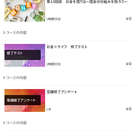
第１0回目 お金を借りる～借金の仕組みを知ろう～
￥0
1時間59分
コースの内容
お金×ライフ 修了テスト
￥0
1時間30分
コースの内容
受講修了アンケート
￥0
1分
コースの内容