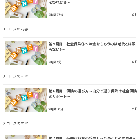
そびれは⁈～
￥0
2時間27分
コースの内容
第５回目 社会保険②～年金をもらうのは老後とは限
らない！～
￥0
2時間7分
コースの内容
第６回目 保険の選び方～自分で選ぶ保険は社会保険
のサポート～
￥0
2時間10分
コースの内容
第７回目 必要なお金の貯め方～貯めるための商品を