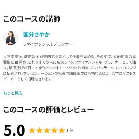
このコースの講師
国分さやか
ファイナンシャルプランナー
大学卒業後、政府系金融機関で秘書として仕事を始める。その中で、金融知識の重
要性に目覚め、これを多くの人に広めるべくファイナンシャル・プランナーとして独
立。指導技術が目にとまり、シンメトリー・ジャパン㈱のプレゼンテーション・カレッジ
に招聘され、プレゼンテーションの指導や講師養成にも携わるほか、大学にゲストス
ピーカーとして招聘もされる。
また、自身がキャリアアップしてきた経験から、職場における女性活用(ダイバーシテ
ィ)に造詣も深く、東京家政学院大学（女子大学）、武蔵野大学附属武蔵野女子高等学
もっと見る
院などでキャリアデザインなどの講座も担当する。
その後、自身の指導の幅を広げるべく立教大学大学院ビジネスデザイン研究科にて
このコースの評価とレビュー
MBAを取得。修士論文では、企業がサステナブルな成長を遂げる手段として、職場に
おける心理的安全性を高めるための具体的な施策について研究し、優秀論文賞を受
賞。
5.0
現在、各企業の文化を軸に社員の傾向を分析し、具体的な施策について進言するこ
とにより、企業のダイバーシティマネジメントの推進を後押しすることに力を入れて
1 件
いる。