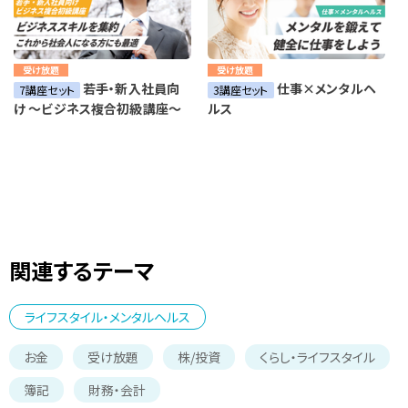
受け放題
受け放題
若手・新入社員向
仕事×メンタルヘ
7講座セット
3講座セット
け ～ビジネス複合初級講座～
ルス
関連するテーマ
ライフスタイル・メンタルヘルス
お金
受け放題
株/投資
くらし・ライフスタイル
簿記
財務・会計