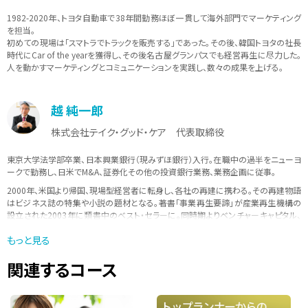
1982-2020年、トヨタ自動車で38年間勤務ほぼ一貫して海外部門でマーケティング
を担当。
初めての現場は「スマトラでトラックを販売する」であった。その後、韓国トヨタの社長
時代にCar of the yearを獲得し、その後名古屋グランパスでも経営再生に尽力した。
人を動かすマーケティングとコミュニケーションを実践し、数々の成果を上げる。
越 純一郎
株式会社テイク・グッド・ケア 代表取締役
東京大学法学部卒業、日本興業銀行（現みずほ銀行）入行。在職中の過半をニューヨ
ークで勤務し、日米でM&A、証券化その他の投資銀行業務、業務企画に従事。
2000年、米国より帰国、現場型経営者に転身し、各社の再建に携わる｡その再建物語
はビジネス誌の特集や小説の題材となる。著書「事業再生要諦」が産業再生機構の
設立された2003年に類書中のベスト・セラーに。同時期よりベンチャーキャピタル、
本間ゴルフ（民事再生期間中）、バンクタイ（タイの政府系金融機関）など、多数の企
もっと見る
業の顧問・役員を歴任。
多数の学校・企業での講義を持ち、積極的に若手の指導・教育に力を入れている。
関連するコース