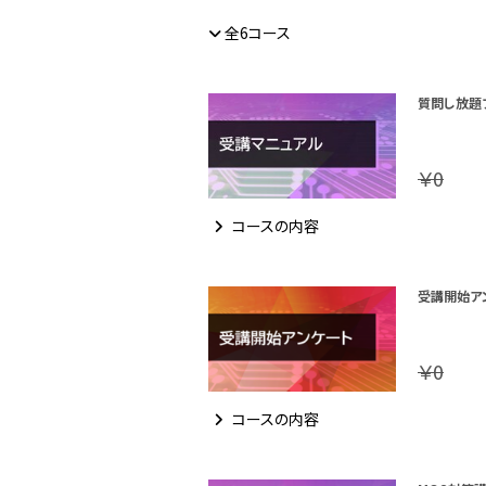
全6コース
質問し放題
￥0
コースの内容
受講開始ア
￥0
コースの内容