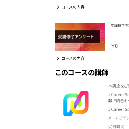
コースの内容
受講修了ア
￥0
コースの内容
このコースの講師
本講座をご
J Care
非お問合せ
J Career
メールアドレス：
受付時間 1