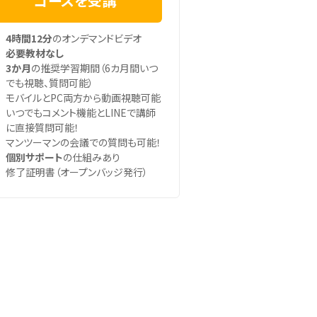
コースを受講
4時間12分
のオンデマンドビデオ
必要教材なし
3か月
の推奨学習期間（6カ月間いつ
でも視聴、質問可能）
モバイルとPC両方から動画視聴可能
いつでもコメント機能とLINEで講師
に直接質問可能！
マンツーマンの会議での質問も可能！
個別サポート
の仕組みあり
修了証明書（オープンバッジ発行）