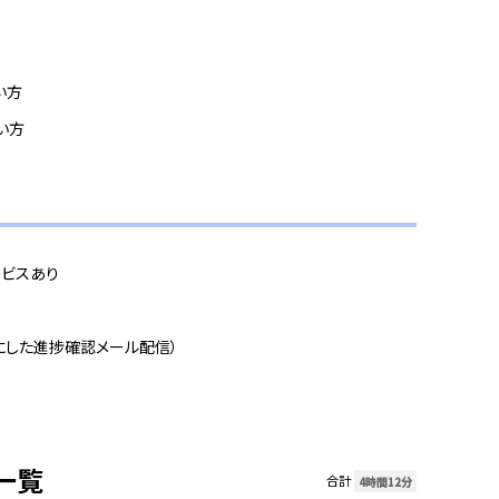
い方
い方
ビスあり
にした進捗確認メール配信）
一覧
合計
4時間12分