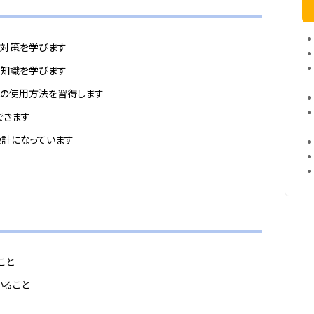
 の試験対策を学びます
 の基礎知識を学びます
9 の機能の使用方法を習得します
できます
設計になっています
こと
ていること