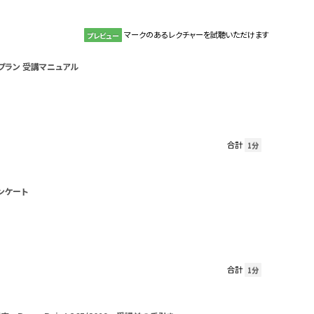
マークのあるレクチャーを試聴いただけます
プレビュー
プラン 受講マニュアル
合計
1分
ンケート
合計
1分