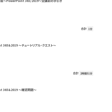
～PowerPoint 365/2019～受講前の手引き
合計
1分
int 365＆2019 ～チュートリアル・クエスト～
合計
2時間51分
int 365＆2019 ～確認問題～