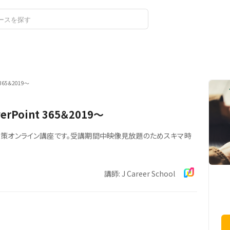
ログイン
新規登録
365＆2019～
Point 365＆2019～
019の対策オンライン講座です。受講期間中映像見放題のためスキマ時
講師: J Career School