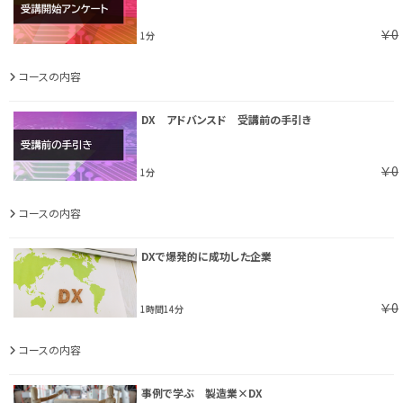
￥0
1分
コースの内容
DX アドバンスド 受講前の手引き
￥0
1分
コースの内容
DXで爆発的に成功した企業
￥0
1時間14分
コースの内容
事例で学ぶ 製造業×DX