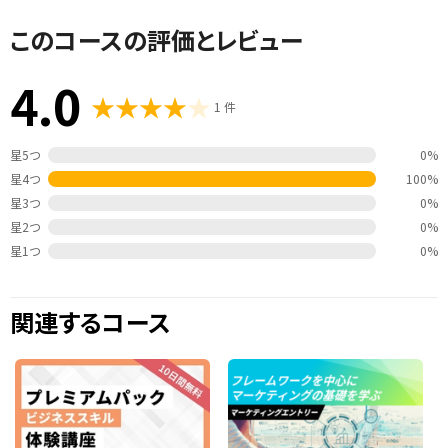
システム管理、PMやITコンサルタント、SNSマーケティングの実施、セールスプロモー
ション企画など。2013年からは位置情報プラットホームの運用などを中心に行なっ
このコースの評価とレビュー
ている。
BlogやWebメディアでのIT関連の著述や撮影も多く担当している。
4.0
1 件
星5つ
0%
星4つ
100%
星3つ
0%
星2つ
0%
星1つ
0%
関連するコース