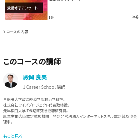
￥0
1分
コースの内容
このコースの講師
殿岡 良美
J Career School 講師
早稲田大学政治経済学部政治学科卒。
株式会社ワイズプロジェクト代表取締役。
元早稻田大学IT戦略研究所招聘研究員。
厚生労働大臣認定試験機関 特定非営利法人インターネットスキル認定普及協会
理事。
ITやマーケティング、セールスプロモーション、ビジネス、アートに関する幅広い領域
もっと見る
についての執筆や企画、講演、システム開発、ネットワーク構築、サーバー運用、情報