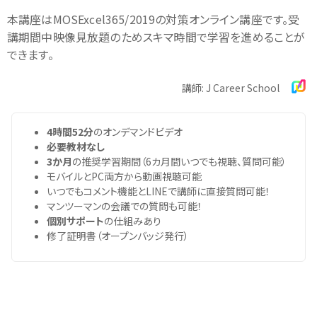
本講座はMOSExcel365/2019の対策オンライン講座です。受
講期間中映像見放題のためスキマ時間で学習を進めることが
できます。
講師: J Career School
4時間52分
のオンデマンドビデオ
必要教材なし
3か月
の推奨学習期間（6カ月間いつでも視聴、質問可能）
モバイルとPC両方から動画視聴可能
いつでもコメント機能とLINEで講師に直接質問可能！
マンツーマンの会議での質問も可能！
個別サポート
の仕組みあり
修了証明書（オープンバッジ発行）