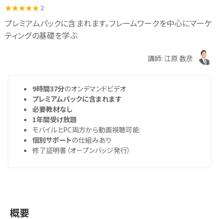
2
プレミアムパックに含まれます。フレームワークを中心にマーケ
ティングの基礎を学ぶ
講師: 江原 数彦
9時間37分
のオンデマンドビデオ
プレミアムパックに含まれます
必要教材なし
1年間受け放題
モバイルとPC両方から動画視聴可能
個別サポート
の仕組みあり
修了証明書（オープンバッジ発行）
概要