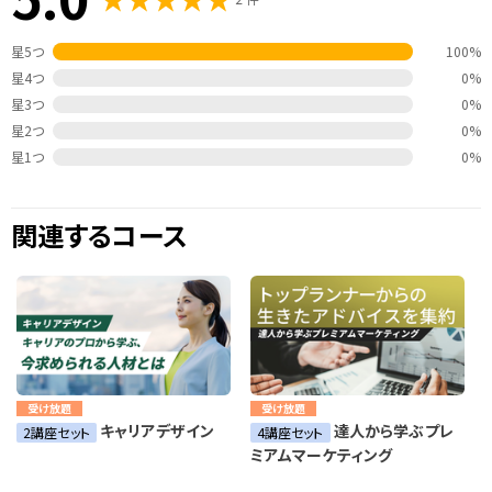
星5つ
100%
星4つ
0%
星3つ
0%
星2つ
0%
星1つ
0%
関連するコース
受け放題
受け放題
キャリアデザイン
達人から学ぶプレ
2講座セット
4講座セット
ミアムマーケティング