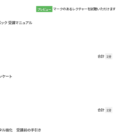
マークのあるレクチャーを試聴いただけます
プレビュー
パック 受講マニュアル
合計
1分
ンケート
合計
1分
タル強化 受講前の手引き