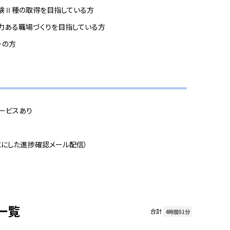
験Ⅱ種の取得を目指している方
力ある職場づくりを目指している方
ーの方
ービスあり
とにした進捗確認メール配信）
一覧
合計
4時間51分