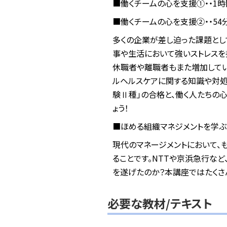
■働くチームの心を支援①・・1時
■働くチームの心を支援②・・54
多くの企業が差し迫った課題とし
事や生活において強いストレスを
休職者や離職者もまた増加してい
ルヘルスケアに関する知識や対処
験Ⅱ種」の合格と、働く人たちの
ょう！
■ほめる組織マネジメントを学ぶ・
現代のマネージメントにおいて、
ることです。NTTや京浜急行な
を遂げたのか？本講座ではたくさ
必要な教材/テキスト