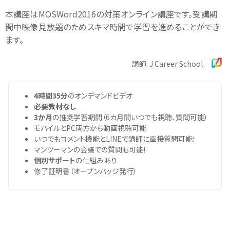
本講座はMOSWord2016の対策オンライン講座です。受講期
間中映像見放題のためスキマ時間で学習を進めることができ
ます。
講師: J Career School
4時間35分
のオンデマンドビデオ
必要教材なし
3か月
の推奨学習期間（6カ月間いつでも視聴、質問可能）
モバイルとPC両方から動画視聴可能
いつでもコメント機能とLINEで講師に直接質問可能！
マンツーマンの会議での質問も可能！
個別サポート
の仕組みあり
修了証明書（オープンバッジ発行）