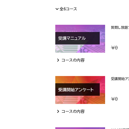
全6コース
質問し放題
￥0
コースの内容
受講開始ア
￥0
コースの内容