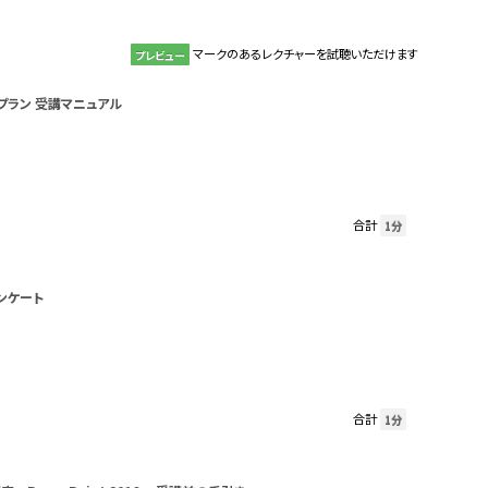
マークのあるレクチャーを試聴いただけます
プレビュー
プラン 受講マニュアル
合計
1分
ンケート
合計
1分