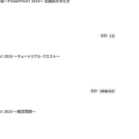
～PowerPoint 2016～ 受講前の手引き
合計
1分
int 2016 ～チュートリアル・クエスト～
合計
2時間48分
int 2016 ～確認問題～