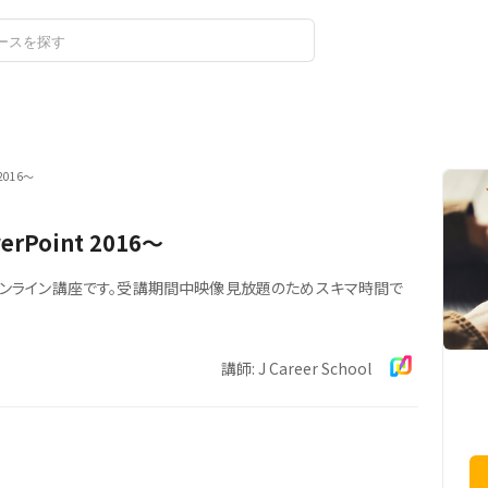
ログイン
新規登録
2016～
Point 2016～
の対策オンライン講座です。受講期間中映像見放題のためスキマ時間で
講師: J Career School