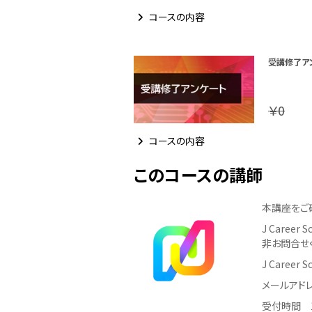
コースの内容
受講修了ア
￥0
コースの内容
このコースの講師
本講座をご
J Care
非お問合せ
J Career
メールアドレス：
受付時間 1