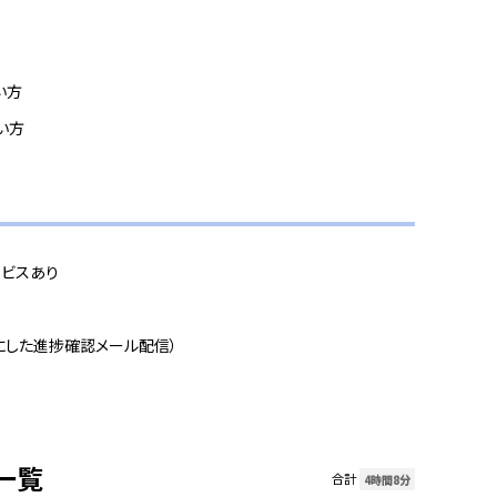
い方
い方
ビスあり
にした進捗確認メール配信）
一覧
合計
4時間8分