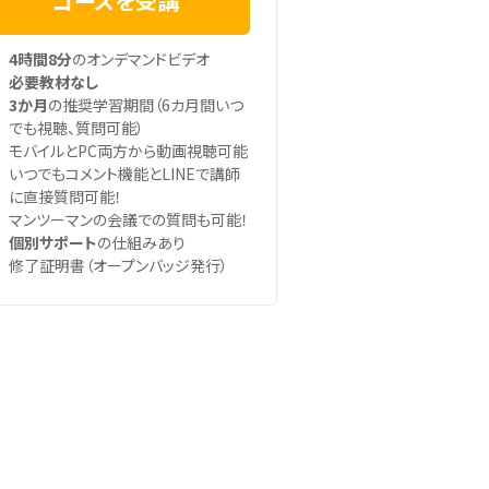
コースを受講
4時間8分
のオンデマンドビデオ
必要教材なし
3か月
の推奨学習期間（6カ月間いつ
でも視聴、質問可能）
モバイルとPC両方から動画視聴可能
いつでもコメント機能とLINEで講師
に直接質問可能！
マンツーマンの会議での質問も可能！
個別サポート
の仕組みあり
修了証明書（オープンバッジ発行）