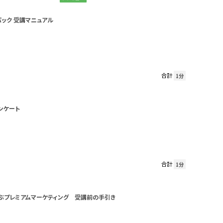
パック 受講マニュアル
合計
1分
ンケート
合計
1分
ぶプレミアムマーケティング 受講前の手引き