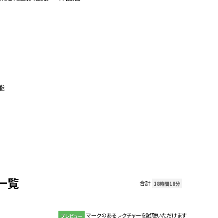
能
一覧
合計
18時間18分
マークのあるレクチャーを試聴いただけます
プレビュー