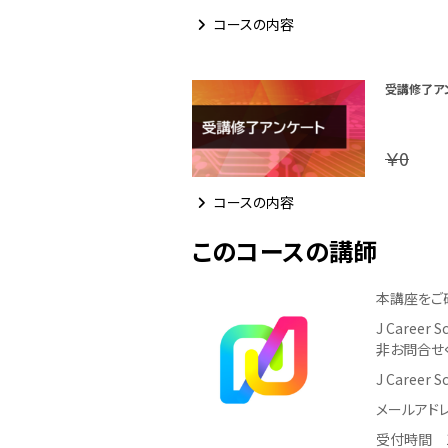
コースの内容
受講修了ア
￥0
コースの内容
このコースの講師
本講座をご
J Care
非お問合せ
J Career
メールアドレス：
受付時間 1