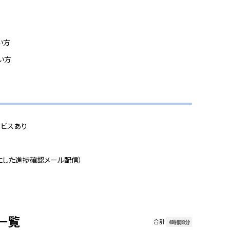
い方
い方
ビスあり
にした進捗確認メール配信）
一覧
合計
4時間8分