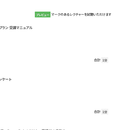
マークのあるレクチャーを試聴いただけます
プレビュー
プラン 受講マニュアル
合計
1分
ンケート
合計
1分