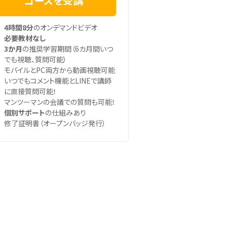
コースを受講
4時間8分
のオンデマンドビデオ
必要教材なし
3か月
の推奨学習期間（6カ月間いつ
でも視聴、質問可能）
モバイルとPC両方から動画視聴可能
いつでもコメント機能とLINEで講師
に直接質問可能！
マンツーマンの会議での質問も可能！
個別サポート
の仕組みあり
修了証明書（オープンバッジ発行）