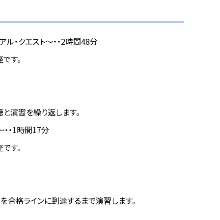
トリアル・クエスト～・・2時間48分
講座です。
聴と演習を繰り返します。
題～・・1時間17分
講座です。
分を合格ラインに到達するまで演習します。