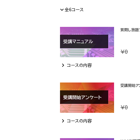
全6コース
質問し放題
￥0
コースの内容
受講開始ア
￥0
コースの内容