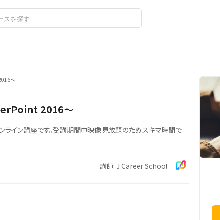
ログイン
新規登録
2016～
Point 2016～
の対策オンライン講座です。受講期間中映像見放題のためスキマ時間で
講師: J Career School