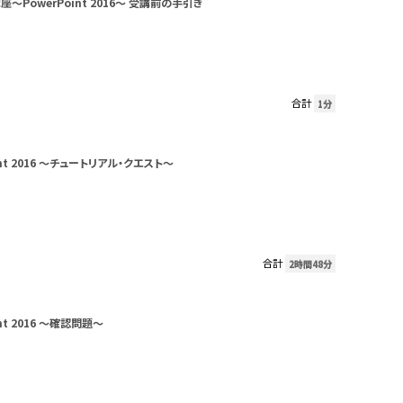
～PowerPoint 2016～ 受講前の手引き
合計
1分
int 2016 ～チュートリアル・クエスト～
合計
2時間48分
int 2016 ～確認問題～