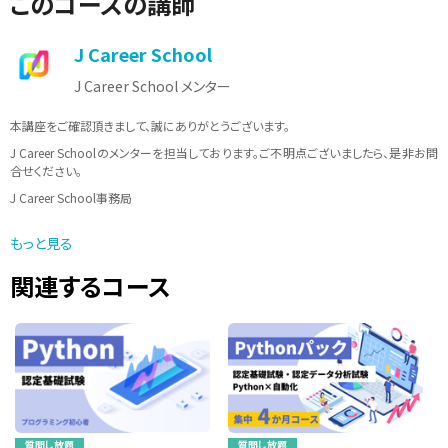
このコースの講師
J Career School
J Career School メンター
本講座をご確認頂きまして、誠にありがとうございます。
J Career Schoolのメンターを担当しております。ご不明点ございましたら、是非お問
合せください。
J Career School事務局
メールアドレス：info@jcschool.jp
もっと見る
受付時間 10：00〜17：00（土日祝日、夏季休暇、年末年始等を除く）
関連するコース
質問し放題
質問し放題