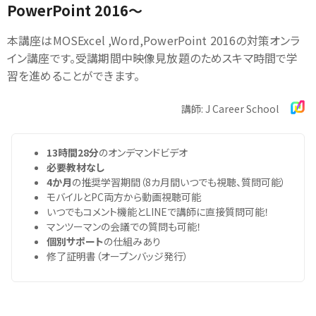
PowerPoint 2016～
本講座はMOSExcel ,Word,PowerPoint 2016の対策オンラ
イン講座です。受講期間中映像見放題のためスキマ時間で学
習を進めることができます。
講師: J Career School
13時間28分
のオンデマンドビデオ
必要教材なし
4か月
の推奨学習期間（8カ月間いつでも視聴、質問可能）
モバイルとPC両方から動画視聴可能
いつでもコメント機能とLINEで講師に直接質問可能！
マンツーマンの会議での質問も可能！
個別サポート
の仕組みあり
修了証明書（オープンバッジ発行）