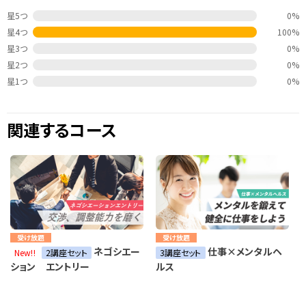
星5つ
0%
星4つ
100%
星3つ
0%
星2つ
0%
星1つ
0%
関連するコース
受け放題
受け放題
ネゴシエー
仕事×メンタルヘ
New!!
2講座セット
3講座セット
ション エントリー
ルス