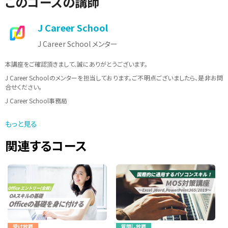
このコースの講師
J Career School
J Career School メンター
本講座をご確認頂きまして、誠にありがとうございます。
J Career Schoolのメンターを担当しております。ご不明点ございましたら、是非お問
合せください。
J Career School事務局
メールアドレス：info@jcschool.jp
もっと見る
受付時間 10：00〜17：00（土日祝日、夏季休暇、年末年始等を除く）
関連するコース
受け放題
質問し放題