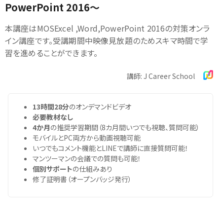
PowerPoint 2016～
本講座はMOSExcel ,Word,PowerPoint 2016の対策オンラ
イン講座です。受講期間中映像見放題のためスキマ時間で学
習を進めることができます。
講師: J Career School
13時間28分
のオンデマンドビデオ
必要教材なし
4か月
の推奨学習期間（8カ月間いつでも視聴、質問可能）
モバイルとPC両方から動画視聴可能
いつでもコメント機能とLINEで講師に直接質問可能！
マンツーマンの会議での質問も可能！
個別サポート
の仕組みあり
修了証明書（オープンバッジ発行）