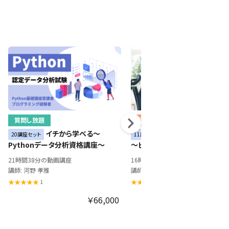
質問し放題
受け放題
イチから学べる～
中堅・リーダー社員
20講座セット
11講座セット
Pythonデータ分析資格講座～
～ビジネス複合中級講座～
21時間38分の動画講座
16時間3分の動画講座
講師: 河野 孝雅
1
1
￥66,000