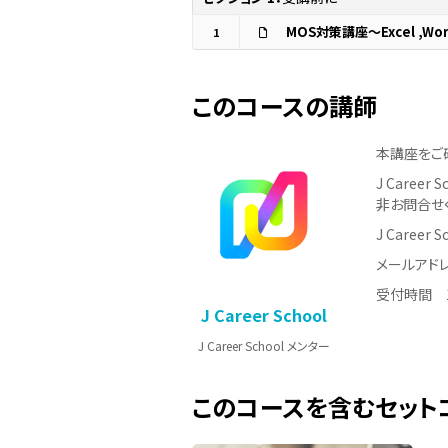
1
このコースの講師
本講座をご
J Care
非お問合せ
J Career
メールアドレス：
受付時間 1
J Career School
J Career School メンター
このコースを含むセット