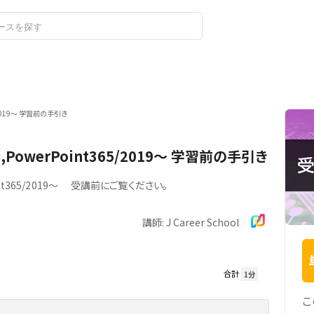
ログイン
新規登録
5/2019～ 学習前の手引き
d,PowerPoint365/2019～ 学習前の手引き
oint365/2019～ 受講前にご覧ください。
講師: J Career School
合計
1分
こ