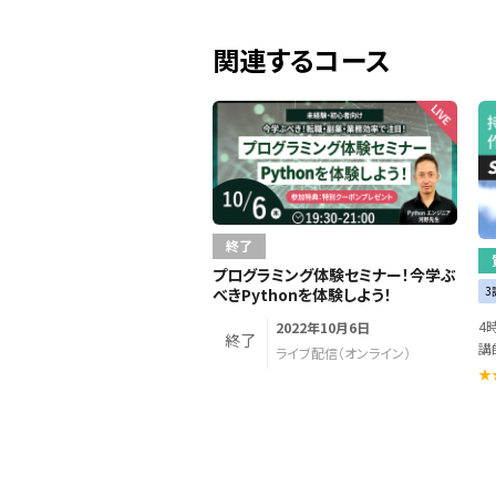
関連するコース
終了
プログラミング体験セミナー！今学ぶ
3
べきPythonを体験しよう！
4
2022年10月6日
終了
講師
ライブ配信（オンライン）