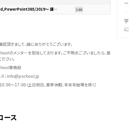
ー
MOS対策講座～Excel ,Word,PowerPoint365/2019～ 講座紹介
1:00
学
に
確認頂きまして、誠にありがとうございます。
er Schoolのメンターを担当しております。ご不明点ございましたら、是
ください。
 School事務局
info@jcschool.jp
0：00〜17：00（土日祝日、夏季休暇、年末年始等を除く）
コース