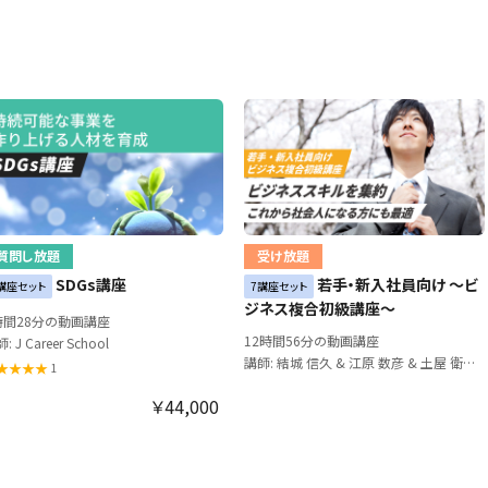
質問し放題
受け放題
SDGs講座
若手・新入社員向け ～ビ
講座セット
7講座セット
ジネス複合初級講座～
時間28分の動画講座
12時間56分の動画講座
: J Career School
講師: 結城 信久 & 江原 数彦 & 土屋 衛治郎 & 遠藤 康平 & 国分さやか
1
￥44,000