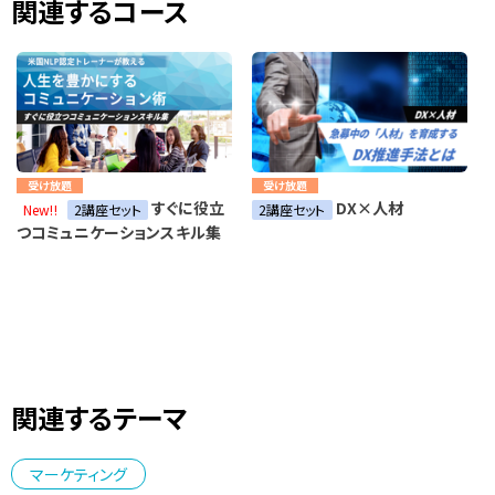
関連するコース
受け放題
受け放題
すぐに役立
DX×人材
New!!
2講座セット
2講座セット
つコミュニケーションスキル集
関連するテーマ
マーケティング