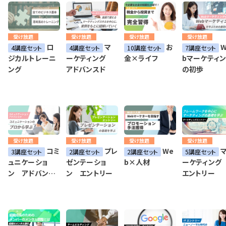
受け放題
受け放題
受け放題
受け放題
ロ
マ
お
W
4講座セット
4講座セット
10講座セット
7講座セット
ジカルトレーニ
ーケティング
金×ライフ
bマーケティ
ング
アドバンスド
の初歩
受け放題
受け放題
受け放題
受け放題
コミ
プレ
We
3講座セット
2講座セット
2講座セット
5講座セット
ュニケーショ
ゼンテーショ
b×人材
ーケティン
ン アドバンス
ン エントリー
エントリー
ド