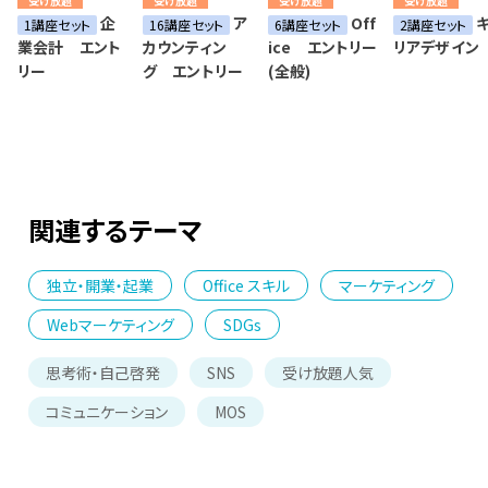
受け放題
受け放題
受け放題
受け放題
企
ア
Off
キ
1講座セット
16講座セット
6講座セット
2講座セット
業会計 エント
カウンティン
ice エントリー
リアデザイン
リー
グ エントリー
(全般)
関連するテーマ
独立・開業・起業
Office スキル
マーケティング
Webマーケティング
SDGs
思考術・自己啓発
SNS
受け放題人気
コミュニケーション
MOS