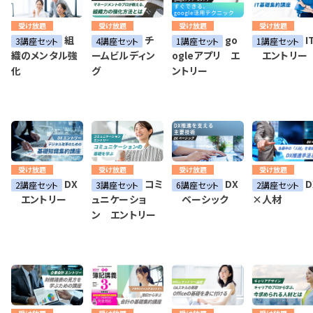
受け放題
受け放題
受け放題
受け放題
組
チ
go
I
3講座セット
4講座セット
1講座セット
1講座セット
織のメンタル強
ームビルディン
ogleアプリ エ
エントリー
化
グ
ントリー
受け放題
受け放題
受け放題
受け放題
DX
コミ
DX
D
2講座セット
3講座セット
6講座セット
2講座セット
エントリー
ュニケーショ
ベーシック
×人材
ン エントリー