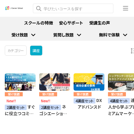
スクールの特徴
安心サポート
受講生の声
受け放題
質問し放題
無料で体験
カテゴリー
講座
受け放題
受け放題
受け放題
受け放題
DX
New!!
New!!
4講座セット
4講座セット
すぐ
ネ
アドバンスド
人から学ぶプ
2講座セット
2講座セット
ミアムマーケ
に役立つコミュ
ゴシエーショ
ィング
ニケーションス
ン エントリー
キル集