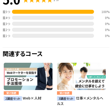
星5つ
100%
星4つ
0%
星3つ
0%
星2つ
0%
星1つ
0%
関連するコース
受け放題
受け放題
Web×人材
仕事×メンタルヘ
2講座セット
3講座セット
ルス