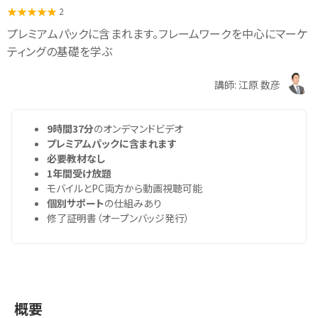
2
プレミアムパックに含まれます。フレームワークを中心にマーケ
ティングの基礎を学ぶ
講師: 江原 数彦
9時間37分
のオンデマンドビデオ
プレミアムパックに含まれます
必要教材なし
1年間受け放題
モバイルとPC両方から動画視聴可能
個別サポート
の仕組みあり
修了証明書（オープンバッジ発行）
概要