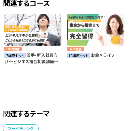
関連するコース
受け放題
受け放題
若手・新入社員向
お金×ライフ
7講座セット
10講座セット
け ～ビジネス複合初級講座～
関連するテーマ
マーケティング