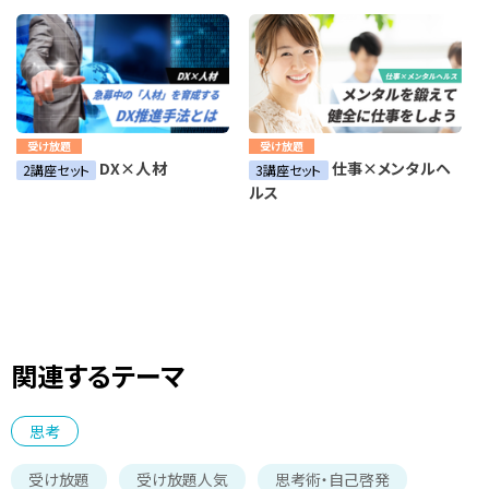
受け放題
受け放題
DX×人材
仕事×メンタルヘ
2講座セット
3講座セット
ルス
関連するテーマ
思考
受け放題
受け放題人気
思考術・自己啓発