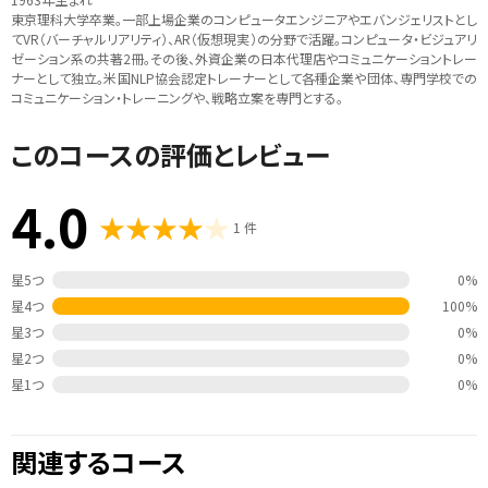
東京理科大学卒業。一部上場企業のコンピュータエンジニアやエバンジェリストとし
てVR（バーチャルリアリティ）、AR（仮想現実）の分野で活躍。コンピュータ・ビジュアリ
ゼーション系の共著2冊。その後、外資企業の日本代理店やコミュニケーショントレー
ナーとして独立。米国NLP協会認定トレーナーとして各種企業や団体、専門学校での
コミュニケーション・トレーニングや、戦略立案を専門とする。
このコースの評価とレビュー
4.0
1 件
星5つ
0%
星4つ
100%
星3つ
0%
星2つ
0%
星1つ
0%
関連するコース