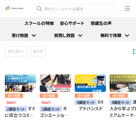
スクールの特徴
安心サポート
受講生の声
受け放題
質問し放題
無料で体験
カテゴリー
タイプ
受け放題
受け放題
受け放題
受け放題
DX
New!!
New!!
4講座セット
4講座セット
すぐ
ネ
アドバンスド
人から学ぶプ
2講座セット
2講座セット
ミアムマーケ
に役立つコミュ
ゴシエーショ
ィング
ニケーションス
ン エントリー
キル集