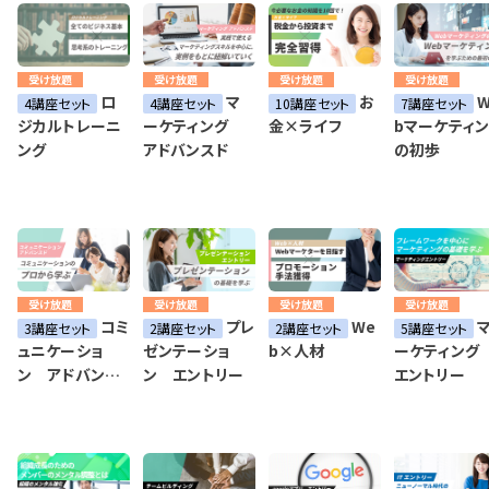
受け放題
受け放題
受け放題
受け放題
ロ
マ
お
W
4講座セット
4講座セット
10講座セット
7講座セット
ジカルトレーニ
ーケティング
金×ライフ
bマーケティ
ング
アドバンスド
の初歩
受け放題
受け放題
受け放題
受け放題
コミ
プレ
We
3講座セット
2講座セット
2講座セット
5講座セット
ュニケーショ
ゼンテーショ
b×人材
ーケティン
ン アドバンス
ン エントリー
エントリー
ド