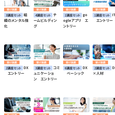
受け放題
受け放題
受け放題
受け放題
組
チ
go
I
3講座セット
4講座セット
1講座セット
1講座セット
織のメンタル強
ームビルディン
ogleアプリ エ
エントリー
化
グ
ントリー
受け放題
受け放題
受け放題
受け放題
DX
コミ
DX
D
2講座セット
3講座セット
6講座セット
2講座セット
エントリー
ュニケーショ
ベーシック
×人材
ン エントリー