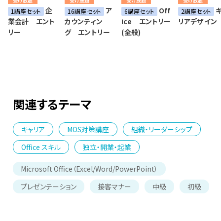
受け放題
受け放題
受け放題
受け放題
企
ア
Off
キ
1講座セット
16講座セット
6講座セット
2講座セット
業会計 エント
カウンティン
ice エントリー
リアデザイン
リー
グ エントリー
(全般)
関連するテーマ
キャリア
MOS対策講座
組織・リーダーシップ
Office スキル
独立・開業・起業
Microsoft Office（Excel/Word/PowerPoint）
プレゼンテーション
接客マナー
中級
初級