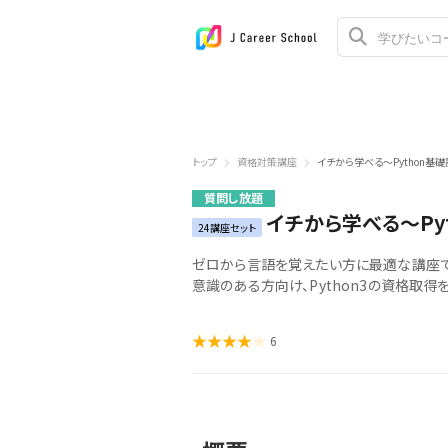
トップ
資格対策講座
イチから学べる～Python基
質問し放題
イチから学べる～Py
24講座セット
ゼロから言語を覚えたい方に最適な講座で
意識のある方向け、Python3の資格取得
6