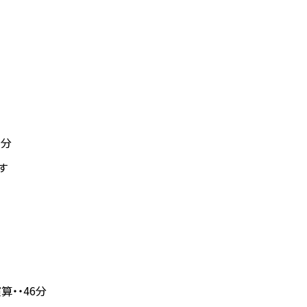
1分
す
算・・46分