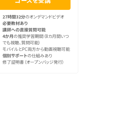
コースを受講
27時間32分
のオンデマンドビデオ
必要教材あり
講師への直接質問可能
4か月
の推奨学習期間（8カ月間いつ
でも視聴、質問可能）
モバイルとPC両方から動画視聴可能
個別サポート
の仕組みあり
修了証明書（オープンバッジ発行）