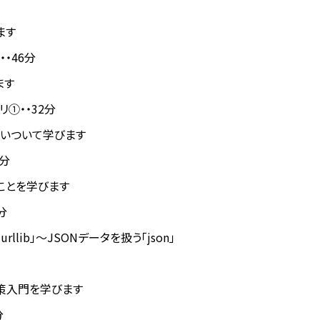
ます
・・46分
ます
リ①・・32分
扱いついて学びます
4分
ことを学びます
分
lib」〜JSONデータを扱う「json」
対策入門を学びます
分