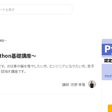
ログイン
新規登録
礎講座～
thon基礎講座～
す。 お仕事の幅を増やしたい方、エンジニアになりたい方、苦手
を目指す講座です。
講師: 河野 孝雅