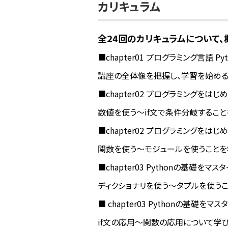
カリキュラム
全24回のカリキュラムについて
■chapter01 プログラミング言語 Py
講座の全体像を把握し、学習を始め
■chapter02 プログラミングをはじ
数値を使う〜if文で条件分岐するこ
■chapter02 プログラミングをはじめ
関数を使う〜モジュールを使うことを
■chapter03 Pythonの基礎をマ
ディクショナリを使う〜タプルを使う
■ chapter03 Pythonの基礎をマ
if文の応用〜関数の応用について学