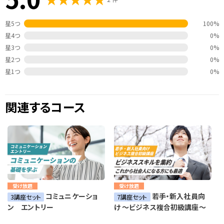
星5つ
100%
星4つ
0%
星3つ
0%
星2つ
0%
星1つ
0%
関連するコース
受け放題
受け放題
コミュニケーショ
若手・新入社員向
3講座セット
7講座セット
ン エントリー
け ～ビジネス複合初級講座～