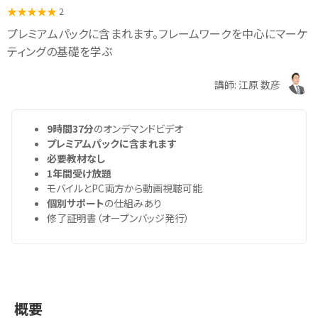
2
プレミアムパックに含まれます。フレームワークを中心にマーケ
ティングの基礎を学ぶ
講師: 江原 数彦
9時間37分
のオンデマンドビデオ
プレミアムパックに含まれます
必要教材なし
1年間受け放題
モバイルとPC両方から動画視聴可能
個別サポート
の仕組みあり
修了証明書（オープンバッジ発行）
概要