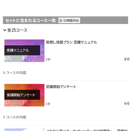
セットに含まれるコース一覧
計 21時間38分
全25コース
質問し放題プラン 受講マニュアル
￥0
1分
コースの内容
受講開始アンケート
￥0
1分
コースの内容
イチから学べる～Pythonデータ分析講座～ 受講前