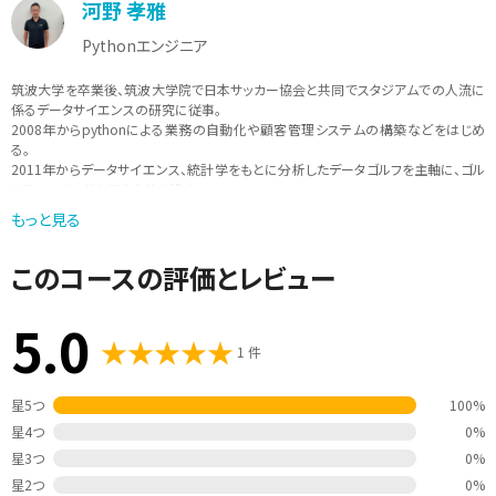
河野 孝雅
Pythonエンジニア
筑波大学を卒業後、筑波大学院で日本サッカー協会と共同でスタジアムでの人流に
係るデータサイエンスの研究に従事。
2008年からpythonによる業務の自動化や顧客管理システムの構築などをはじめ
る。
2011年からデータサイエンス、統計学をもとに分析したデータゴルフを主軸に、ゴル
フティーチングを行う会社を設立。
データをもとにしたスポーツのティーチングを行いながら、現在は、pythonを中心
もっと見る
に、「実際に現場で使えるような学びを提供」をモットーに講師活動も行っている。
このコースの評価とレビュー
5.0
1 件
星5つ
100%
星4つ
0%
星3つ
0%
星2つ
0%