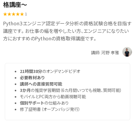
格講座～
1
Python３エンジニア認定データ分析の資格試験合格を目指す
講座です。 お仕事の幅を増やしたい方、エンジニアになりたい
方におすすめのPythonの資格取得講座です。
講師: 河野 孝雅
21時間38分
のオンデマンドビデオ
必要教材あり
講師への直接質問可能
3か月
の推奨学習期間（6カ月間いつでも視聴、質問可能）
モバイルとPC両方から動画視聴可能
個別サポート
の仕組みあり
修了証明書（オープンバッジ発行）