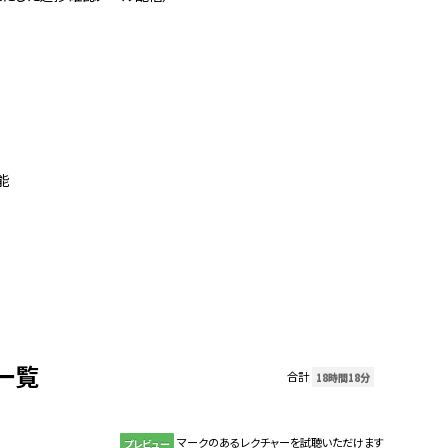
能
一覧
合計
18時間18分
マークのあるレクチャーを試聴いただけます
プレビュー