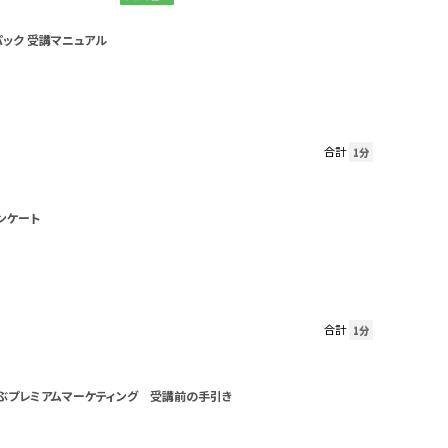
パック 受講マニュアル
合計
1分
ンケート
合計
1分
ぶプレミアムマーケティング 受講前の手引き