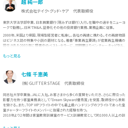
越 純一郎
株式会社テイク・グッド・ケア 代表取締役
東京大学法学部卒業、日本興業銀行（現みずほ銀行）入行。在職中の過半をニューヨ
ークで勤務し、日米でM&A、証券化その他の投資銀行業務、業務企画に従事。
2000年、米国より帰国、現場型経営者に転身し、各社の再建に携わる｡その再建物語
はビジネス誌の特集や小説の題材となる。著書「事業再生要諦」が産業再生機構の
設立された2003年に類書中のベスト・セラーに。同時期よりベンチャーキャピタル、
本間ゴルフ（民事再生期間中）、バンクタイ（タイの政府系金融機関）など、多数の企
もっと見る
業の顧問・役員を歴任。
多数の学校・企業での講義を持ち、積極的に若手の指導・教育に力を入れている。
七條 千恵美
（株）GLITTER STAGE 代表取締役
同志社大学卒業後、JALに入社。お客さまから多くの賞賛をいただき、さらに際立った
影響力を持つ客室乗務員として「Dream Skyward優秀賞」を受賞、取締役から表彰
を受ける。また、TOP VIPフライトの中でも最上級ハンドリングのフライトであった皇
室チャーターフライトのメンバーに抜擢された経験を持つ。
2010年より2年間は客室教育訓練室のサービス訓練教官として約1000人以上の訓
練生を指導。会社評価最上位に該当するS評価を受けるなど教官としても数々の実
績を残す。
もっと見る