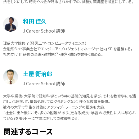
法をもとにして、時間やお金が制限された中での、試験対策講座を得意にしている。
和田 佳久
J Career School 講師
理系大学院修了（経営工学・コンピュータサイエンス）
金融系SIer・事業会社でエンジニア・プロジェクトマネージャ・社内 SE を経験する。
社内向け IT 研修の企画・教材開発・運営・講師を数多く務める。
土屋 衛治郎
J Career School 講師
大学卒業後、大学院で認知科学というAIの基礎的知見を学び、それを教育学にも活
用し、心理学、IT、情報処理、プログラミングなど、様々な教育を提供。
数々の大学で学生を対象にアクティブ・ラーニングの推進も実施。
「社会に出た後にこそ、多くの困難があり、更なる成長・学習の必要性に人は駆られ
ている」をモットーに学生に対しての教鞭をとる。
関連するコース