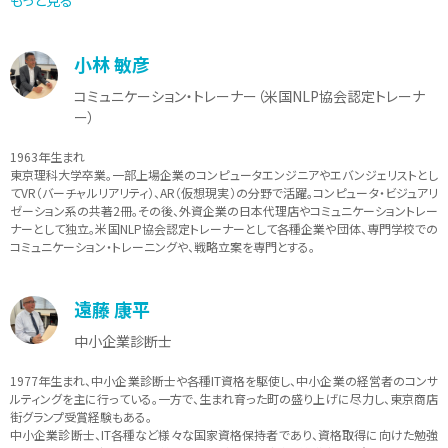
現在は、株式会社GLITTER STAGEの代表取締役として接客マナー研修や社員教育、
講演などで全国を飛び回る。「強い牽引力とわかりやすさ」には定評がある。
＜著書＞
小林 敏彦
・礼節を磨くとなぜ人が集まるのか（青春出版社）
・接客の一流、二流、三流（明日香出版社） ※発行部数32,000部突破（2020年8月現
コミュニケーション・トレーナー（米国NLP協会認定トレーナ
在）
ー）
・これだけできれば大丈夫！すぐ使える！接客１年生 お客さまに信頼される５０のコ
ツ（ダイヤモンド社）※増刷決定！
1963年生まれ
・ザ・チームワーク～良質なチームワークを築く２４の方法（アルファポリス）
東京理科大学卒業。一部上場企業のコンピュータエンジニアやエバンジェリストとし
・人生を決める「ありがとう」と「すみません」の使い分け（アルファポリス）
てVR（バーチャルリアリティ）、AR（仮想現実）の分野で活躍。コンピュータ・ビジュアリ
ゼーション系の共著2冊。その後、外資企業の日本代理店やコミュニケーショントレー
ナーとして独立。米国NLP協会認定トレーナーとして各種企業や団体、専門学校での
コミュニケーション・トレーニングや、戦略立案を専門とする。
遠藤 康平
中小企業診断士
1977年生まれ、中小企業診断士や各種IT資格を駆使し、中小企業の経営者のコンサ
ルティングを主に行っている。一方で、生まれ育った町の盛り上げに尽力し、東京商店
街グランプ受賞経験もある。
中小企業診断士、IT各種など様々な国家資格保持者であり、資格取得に向けた勉強