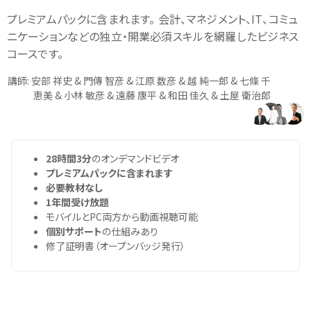
プレミアムパックに含まれます。 会計、マネジメント、IT、コミュ
ニケーションなどの独立・開業必須スキルを網羅したビジネス
コースです。
講師: 安部 祥史 & 門傳 智彦 & 江原 数彦 & 越 純一郎 & 七條 千
恵美 & 小林 敏彦 & 遠藤 康平 & 和田 佳久 & 土屋 衛治郎
28時間3分
のオンデマンドビデオ
プレミアムパックに含まれます
必要教材なし
1年間受け放題
モバイルとPC両方から動画視聴可能
個別サポート
の仕組みあり
修了証明書（オープンバッジ発行）