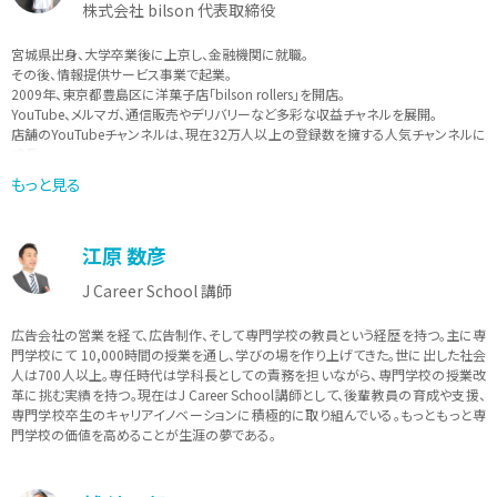
株式会社 bilson 代表取締役
宮城県出身、大学卒業後に上京し、金融機関に就職。
その後、情報提供サービス事業で起業。
2009年、東京都豊島区に洋菓子店「bilson rollers」を開店。
YouTube、メルマガ、通信販売やデリバリーなど多彩な収益チャネルを展開。
店舗のYouTubeチャンネルは、現在32万人以上の登録数を擁する人気チャンネルに
成長。
得意技は広告ライティング（起業時に多額の借金を抱えたが広告がヒットし集客に
もっと見る
成功）、
趣味は格闘技観戦と格闘技トレーニング、もちろんスイーツも大好き。
江原 数彦
J Career School 講師
広告会社の営業を経て、広告制作、そして専門学校の教員という経歴を持つ。主に専
門学校にて 10,000時間の授業を通し、学びの場を作り上げてきた。世に出した社会
人は700人以上。専任時代は学科長としての責務を担いながら、専門学校の授業改
革に挑む実績を持つ。現在はJ Career School講師として、後輩教員の育成や支援、
専門学校卒生のキャリアイノベーションに積極的に取り組んでいる。もっともっと専
門学校の価値を高めることが生涯の夢である。